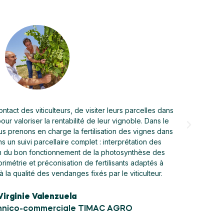
iticulteurs sur leur domaine, afin de les conseiller sur
fertilisation. Je leur trouve des solutions sur plusieurs
ontrées : irrégularité de rendement, parcelles chétives,
ge, soins de diverses carences en oligo-éléments, etc. La
ujolais étant connue sur l'ensemble de mon secteur, les
 ce partenariat entre l'UDM et TIMAC AGRO. Ils affectionnent
 recycler leur marc en matière organique dans nos engrais.
Maude Revillon
e technico-commerciale TIMAC AGRO