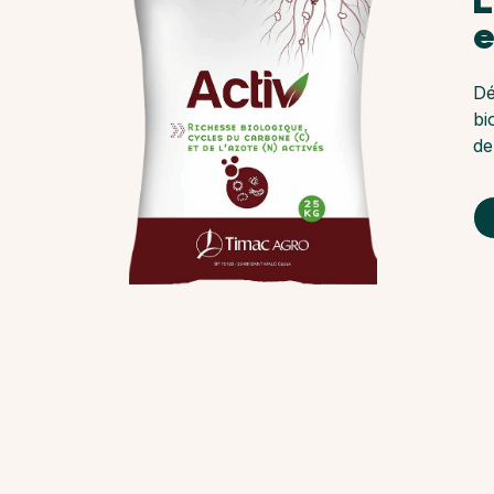
L
e
D
bi
de