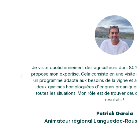
rs, auxquels je
Mon quotidien est d’aller au contact des viticu
fin de réaliser
le but de les accompagner pour valoriser la 
ticulteur. Nos
cadre du club UVA TERRA nous prenons en cha
 répondre à
son ensemble. Nous faisons un suivi parcel
les meilleurs
analyses de sol, vérification du bon fonc
vignes par analyses de fluorimétrie et préc
l’objectif de rendement et à la qualité des 
Virginie Val
C AGRO
Attachée technico-comme