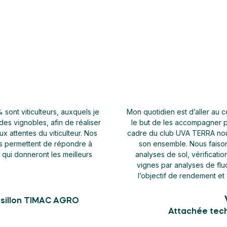
lteurs, de visiter leurs parcelles dans
Je rencontre des v
rentabilité de leur vignoble. Dans le
l'ensemble de leur 
rge la fertilisation des vignes dans
problématiques renc
laire complet : interprétation des
qualité de la vendan
tionnement de la photosynthèse des
distillerie du Bea
onisation de fertilisants adaptés à
viticulteurs apprécient
vendanges fixés par le viticulteur.
également, le fait de
enzuela
rciale TIMAC AGRO
Attaché