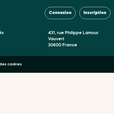
Contact
es Club
Connexion
Inscription
Mail :
contact@uvaterra.com
ires
és
431, rue Philippe Lamour
Vauvert
30600 France
des cookies