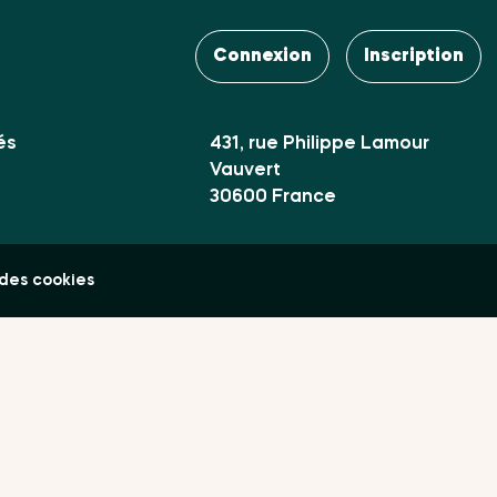
Contact
es Club
Connexion
Inscription
Mail :
contact@uvaterra.com
ires
és
431, rue Philippe Lamour
Vauvert
30600 France
des cookies