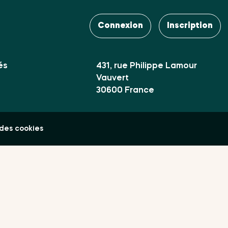
Contact
es Club
Connexion
Inscription
Mail :
contact@uvaterra.com
ires
és
431, rue Philippe Lamour
Vauvert
30600 France
des cookies