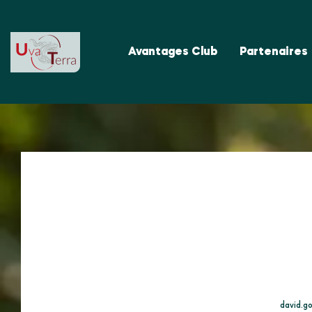
Avantages Club
Partenaires
david.g