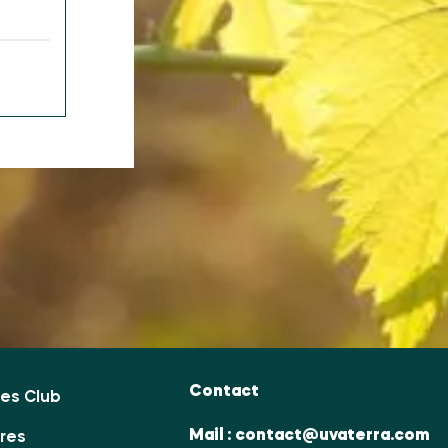
Contact
es Club
Mail :
contact@uvaterra.com
ires