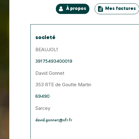
À propos
Mes factures
societé
BEAUJOL1
39175493400019
David Gonnet
353 RTE de Goutte Martin
69490
Sarcey
david.gonnet@sfr.fr