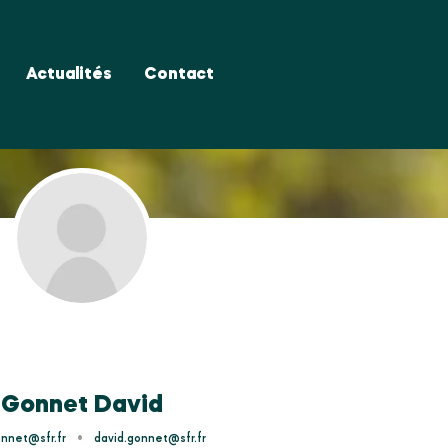
Actualités
Contact
Gonnet David
•
onnet@sfr.fr
david.gonnet@sfr.fr