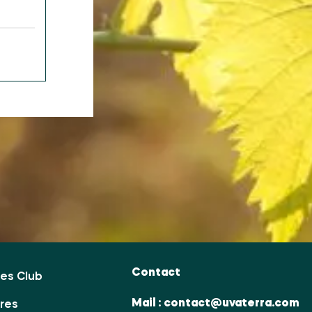
Contact
es Club
Mail :
contact@uvaterra.com
ires