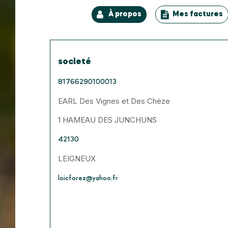
À propos
Mes factures
societé
81766290100013
EARL Des Vignes et Des Chèze
1 HAMEAU DES JUNCHUNS
42130
LEIGNEUX
loicforez@yahoo.fr