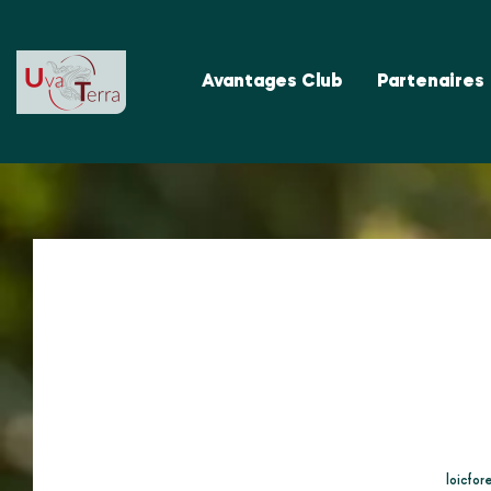
Avantages Club
Partenaires
loicfo