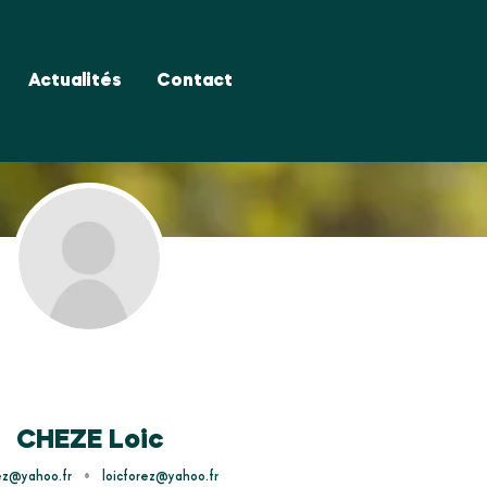
Actualités
Contact
CHEZE Loic
•
rez@yahoo.fr
loicforez@yahoo.fr