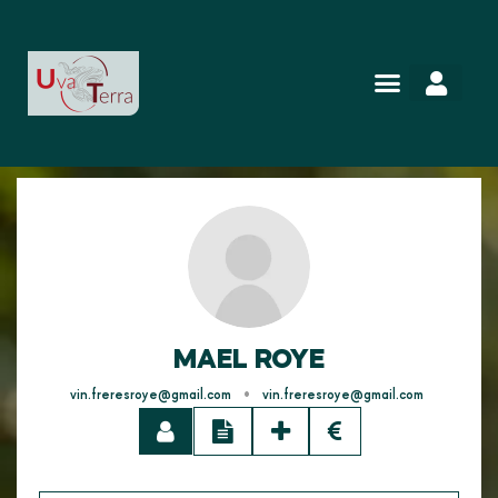
MAEL ROYE
•
vin.freresroye@gmail.com
vin.freresroye@gmail.com