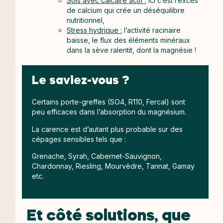
Sols avec calcaire actif :
ici c’est l’excès
de calcium qui crée un déséquilibre
nutritionnel,
Stress hydrique :
l’activité racinaire
baisse, le flux des éléments minéraux
dans la sève ralentit, dont la magnésie !
Le saviez-vous ?
Certains porte-greffes (SO4, R110, Fercal) sont
peu efficaces dans l’absorption du magnésium.
La carence est d’autant plus probable sur des
cépages sensibles tels que :
Grenache, Syrah, Cabernet-Sauvignon,
Chardonnay, Riesling, Mourvèdre, Tannat, Gamay
etc.
Et côté solutions, que