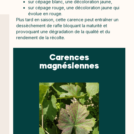
sur
cépage blanc, une décoloration jaune
,
sur
cépage rouge, une décoloration jaune qui
évolue en rouge
.
Plus tard en saison, cette carence peut entraîner un
dessèchement de rafle bloquant la maturité et
provoquant une dégradation de la qualité et du
rendement de la récolte.
Carences
magnésiennes